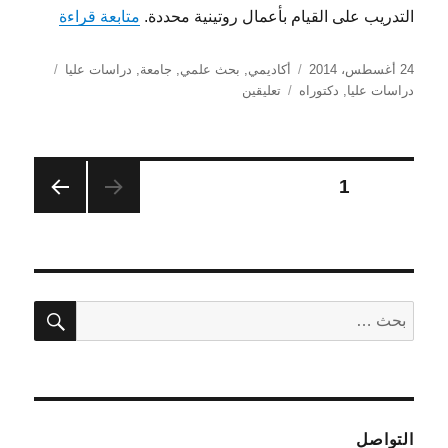
“دليل المغ
التدريب على القيام بأعمال روتينية محددة.
متابعة قراءة
نُشرت
التصنيفات
الوسوم
24 أغسطس، 2014
أكاديمي
,
بحث علمي
,
جامعة
,
دراسات عليا
في
على
دراسات عليا
,
دكتوراه
تعليقين
دليل
المغمور
..
للقب
Posts
الصفحة
1
الدكتور
الصفح
pagination
ة
التالية
بحث
البحث
عن:
التواصل