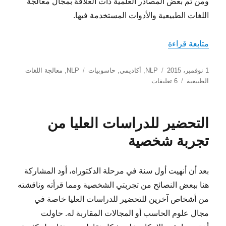
ومن ثم بعض المصادر العلمية ذات العلاقة بمجال معالجة
اللغات الطبيعية والأدوات المستخدمة فيها.
“معالجة اللغات الطبيعية NLP”
متابعة قراءة
نُشرت
التصنيفات
الوسوم
1 نوفمبر، 2015
NLP
,
أكاديمي
,
حاسوبيات
NLP
,
معالجة اللغات
في
على
الطبيعية
6 تعليقات
معالجة
اللغات
الطبيعية
التحضير للدراسات العليا من
NLP
تجربة شخصية
بعد أن أنهيت أول سنة في مرحلة الدكتوراه، أود المشاركة
هنا ببعض النصائح من تجربتي الشخصية ومما قرأته وناقشته
من أشخاص آخرين للتحضير للدراسات العليا خاصة في
مجال علوم الحاسب أو المجالات المقاربة له. حاولت