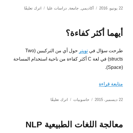
نُشرت
التصنيفات
على
22 يونيو، 2016
أكاديمي
,
جامعة
,
دراسات عليا
اترك تعليقًا
في
برامج
الدكتوراه
في
أيهما أكثر كفاءة؟
الولايات
المتحدة
طرحت سؤال في
تويتر
حول أي من التركيبين (Two
structs) في لغة C أكثر كفاءة من ناحية استخدام المساحة
(Space).
“أيهما أكثر كفاءة؟”
متابعة قراءة
نُشرت
التصنيفات
على
22 ديسمبر، 2015
حاسوبيات
اترك تعليقًا
في
أيهما
أكثر
كفاءة؟
معالجة اللغات الطبيعية NLP