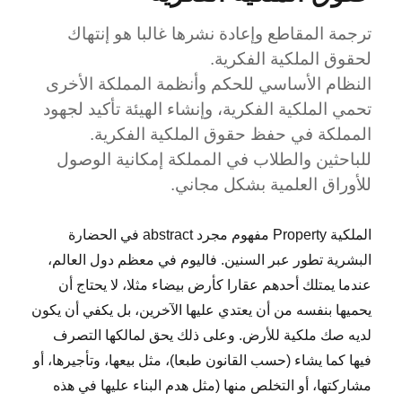
على
قالب
ترجمة المقاطع وإعادة نشرها غالبا هو إنتهاك
IEEE
لحقوق الملكية الفكرية.
Access
النظام الأساسي للحكم وأنظمة المملكة الأخرى
في
LaTeX؟
تحمي الملكية الفكرية، وإنشاء الهيئة تأكيد لجهود
المملكة في حفظ حقوق الملكية الفكرية.
للباحثين والطلاب في المملكة إمكانية الوصول
للأوراق العلمية بشكل مجاني.
الملكية Property مفهوم مجرد abstract في الحضارة
البشرية تطور عبر السنين. فاليوم في معظم دول العالم،
عندما يمتلك أحدهم عقارا كأرض بيضاء مثلا، لا يحتاج أن
يحميها بنفسه من أن يعتدي عليها الآخرين، بل يكفي أن يكون
لديه صك ملكية للأرض. وعلى ذلك يحق لمالكها التصرف
فيها كما يشاء (حسب القانون طبعا)، مثل بيعها، وتأجيرها، أو
مشاركتها، أو التخلص منها (مثل هدم البناء عليها في هذه