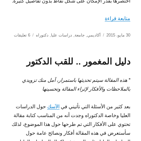
أختصرها بقدر الإمكان على شكل نقاط بدون تفاصيل كثيرة.
“التحضير للدراسات العليا من تجربة شخصية”
متابعة قراءة
نُشرت
التصنيفات
على
30 مايو، 2015
أكاديمي
,
جامعة
,
دراسات عليا
,
دكتوراه
6 تعليقات
في
التحضير
للدراسا
العليا
دليل المغمور .. للقب الدكتور
من
تجربة
شخصية
* هذه المقالة سيتم تحديثها باستمرار، آمل منك تزويدي
بالملاحظات والأفكار لإثراء المقالة وتحسينها
بعد كثير من الأسئلة التي تأتيني في
الآسك
حول الدراسات
العليا وخاصة الدكتوراه وجدت أنه من المناسب كتابة مقالة
تحتوي على الأفكار التي تم طرحها حول هذا الموضوع، لذلك
سأستعرض في هذه المقالة أفكار ونصائح عامة حول