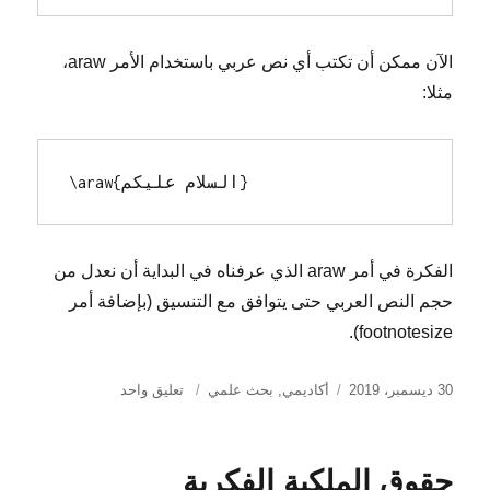
الآن ممكن أن تكتب أي نص عربي باستخدام الأمر araw،
مثلا:
\araw{السلام عليكم}
الفكرة في أمر araw الذي عرفناه في البداية أن نعدل من
حجم النص العربي حتى يتوافق مع التنسيق (بإضافة أمر
footnotesize).
نُشرت
التصنيفات
على
30 ديسمبر، 2019
أكاديمي
,
بحث علمي
تعليق واحد
في
كيف
تضيف
الكتابة
حقوق الملكية الفكرية
العربية