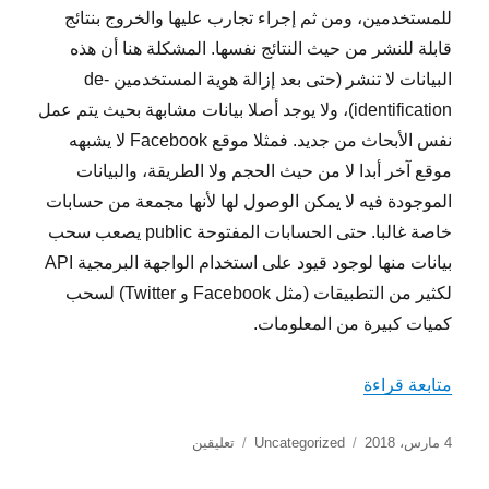
للمستخدمين، ومن ثم إجراء تجارب عليها والخروج بنتائج
قابلة للنشر من حيث النتائج نفسها. المشكلة هنا أن هذه
البيانات لا تنشر (حتى بعد إزالة هوية المستخدمين de-
identification)، ولا يوجد أصلا بيانات مشابهة بحيث يتم عمل
نفس الأبحاث من جديد. فمثلا موقع Facebook لا يشبهه
موقع آخر أبدا لا من حيث الحجم ولا الطريقة، والبيانات
الموجودة فيه لا يمكن الوصول لها لأنها مجمعة من حسابات
خاصة غالبا. حتى الحسابات المفتوحة public يصعب سحب
بيانات منها لوجود قيود على استخدام الواجهة البرمجية API
لكثير من التطبيقات (مثل Facebook و Twitter) لسحب
كميات كبيرة من المعلومات.
“تعثر البحث العلمي، خير من استمراره .. أحيانا”
متابعة قراءة
نُشرت
التصنيفات
على
4 مارس، 2018
Uncategorized
تعليقين
في
تعثر
البحث