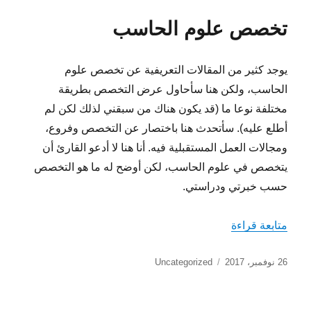
العلمي،
تخصص علوم الحاسب
خير
من
استمراره
يوجد كثير من المقالات التعريفية عن تخصص علوم
..
أحيانا
الحاسب، ولكن هنا سأحاول عرض التخصص بطريقة
مختلفة نوعا ما (قد يكون هناك من سبقني لذلك لكن لم
أطلع عليه). سأتحدث هنا باختصار عن التخصص وفروع،
ومجالات العمل المستقبلية فيه. أنا هنا لا أدعو القارئ أن
يتخصص في علوم الحاسب، لكن أوضح له ما هو التخصص
حسب خبرتي ودراستي.
“تخصص علوم الحاسب”
متابعة قراءة
نُشرت
التصنيفات
26 نوفمبر، 2017
Uncategorized
في